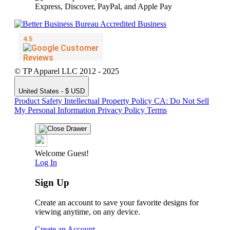
© TP Apparel LLC 2012 - 2025
United States - $ USD
Product Safety
Intellectual Property Policy
CA: Do Not Sell
My Personal Information
Privacy Policy
Terms
Welcome Guest!
Log In
Sign Up
Create an account to save your favorite designs for
viewing anytime, on any device.
Create an Account