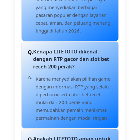
yang menyediakan berbagai
pasaran populer dengan layanan
cepat, aman, dan peluang menang
tinggi di tahun 2026.
Kenapa LITETOTO dikenal
dengan RTP gacor dan slot bet
receh 200 perak?
Karena menyediakan pilihan game
dengan informasi RTP yang selalu
diperbarui serta fitur bet receh
mulai dari 200 perak yang
memudahkan pemain menikmati
permainan dengan modal ringan
Apakah LITETOTO aman untuk