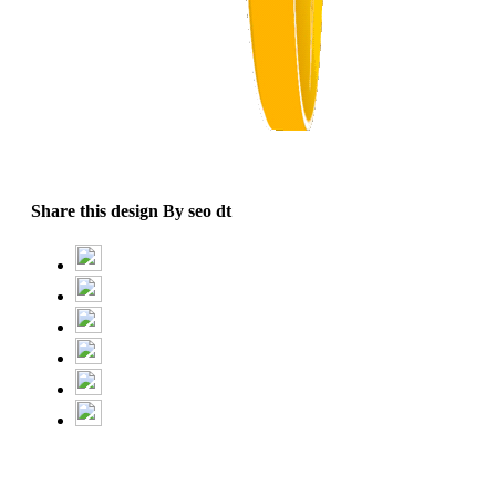
Share this design By seo dt