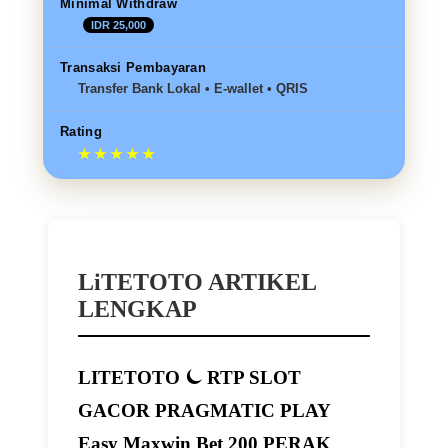
Minimal Withdraw
IDR 25,000
Transaksi Pembayaran
Transfer Bank Lokal • E-wallet • QRIS
Rating
LiTETOTO ARTIKEL
LENGKAP
LITETOTO ⏾ RTP SLOT
GACOR PRAGMATIC PLAY
Easy Maxwin Bet 200 PERAK