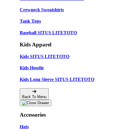
Crewneck Sweatshirts
Tank Tops
Baseball SITUS LITETOTO
Kids Apparel
Kids SITUS LITETOTO
Kids Hoodie
Kids Long Sleeve SITUS LITETOTO
Back To Menu
Accessories
Hats