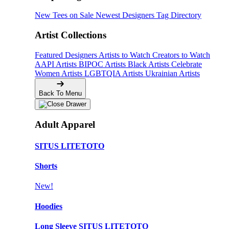
New Tees on Sale
Newest Designers
Tag Directory
Artist Collections
Featured Designers
Artists to Watch
Creators to Watch
AAPI Artists
BIPOC Artists
Black Artists
Celebrate
Women Artists
LGBTQIA Artists
Ukrainian Artists
Back To Menu
Adult Apparel
SITUS LITETOTO
Shorts
New!
Hoodies
Long Sleeve SITUS LITETOTO