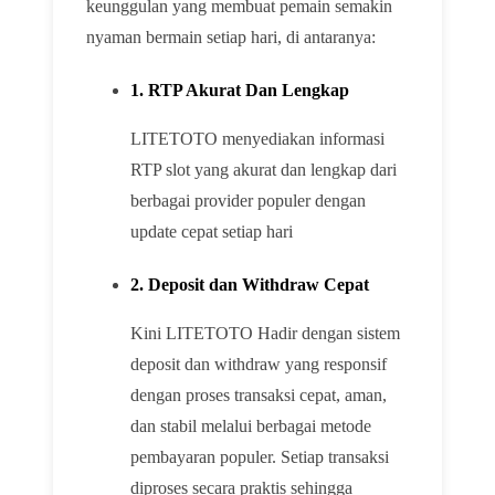
keunggulan yang membuat pemain semakin
nyaman bermain setiap hari, di antaranya:
1. RTP Akurat Dan Lengkap
LITETOTO menyediakan informasi
RTP slot yang akurat dan lengkap dari
berbagai provider populer dengan
update cepat setiap hari
2. Deposit dan Withdraw Cepat
Kini LITETOTO Hadir dengan sistem
deposit dan withdraw yang responsif
dengan proses transaksi cepat, aman,
dan stabil melalui berbagai metode
pembayaran populer. Setiap transaksi
diproses secara praktis sehingga