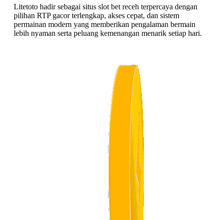
Litetoto hadir sebagai situs slot bet receh terpercaya dengan
pilihan RTP gacor terlengkap, akses cepat, dan sistem
permainan modern yang memberikan pengalaman bermain
lebih nyaman serta peluang kemenangan menarik setiap hari.