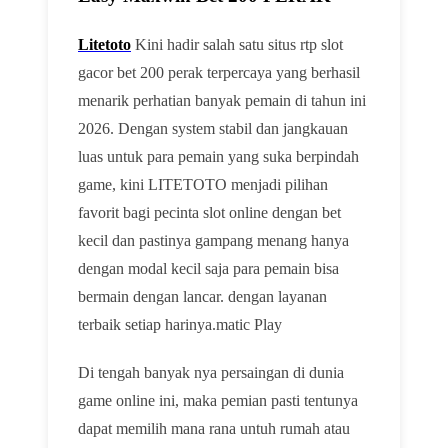
Litetoto
Kini hadir salah satu situs rtp slot
gacor bet 200 perak terpercaya yang berhasil
menarik perhatian banyak pemain di tahun ini
2026. Dengan system stabil dan jangkauan
luas untuk para pemain yang suka berpindah
game, kini LITETOTO menjadi pilihan
favorit bagi pecinta slot online dengan bet
kecil dan pastinya gampang menang hanya
dengan modal kecil saja para pemain bisa
bermain dengan lancar. dengan layanan
terbaik setiap harinya.matic Play
Di tengah banyak nya persaingan di dunia
game online ini, maka pemian pasti tentunya
dapat memilih mana rana untuh rumah atau