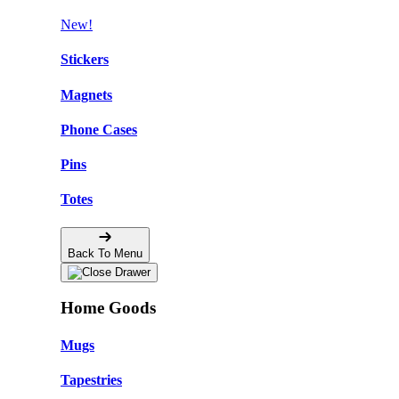
New!
Stickers
Magnets
Phone Cases
Pins
Totes
Back To Menu
Home Goods
Mugs
Tapestries